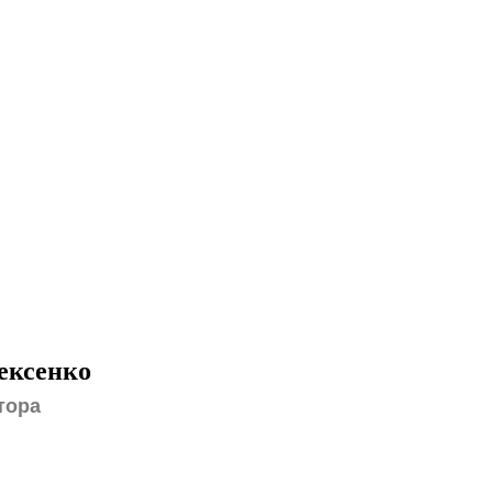
ексенко
тора