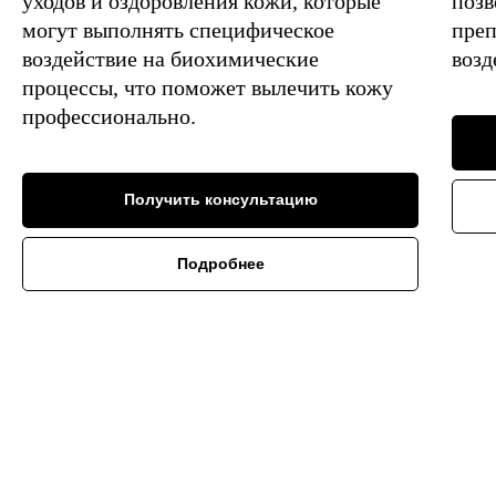
уходов и оздоровления кожи, которые
позв
могут выполнять специфическое
преп
воздействие на биохимические
возд
процессы, что поможет вылечить кожу
профессионально.
Получить консультацию
Подробнее