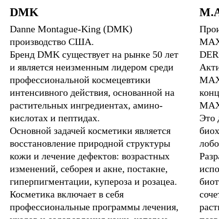
DMK
M.
Danne Montague-King (DMK)
Про
производство США.
MAX
Бренд DMK существует на рынке 50 лет
DER
и является неизменным лидером среди
Акти
профессиональной космецевтики
MAX
интенсивного действия, основанной на
конц
растительных ингредиентах, амино-
MAX
кислотах и пептидах.
Это 
Основной задачей косметики является
биох
восстановление природной структуры
лобо
кожи и лечение дефектов: возрастных
Разр
изменений, себорея и акне, постакне,
испо
гиперпигментации, купероза и розацеа.
биот
Косметика включает в себя
соче
профессиональные программы лечения,
раст